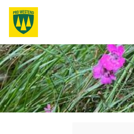
Siirry
sivun
sisältöön
Pro Westend ry