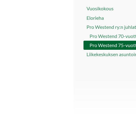
Vuosikokous
Elorieha
Pro Westend ry:n juhla
Pro Westend 70-vuot
Pro Westend 75-vuot
Liikekeskuksen asuntoi