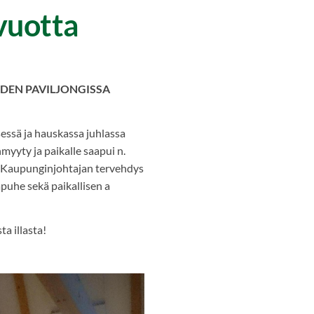
vuotta
HDEN PAVILJONGISSA
essä ja hauskassa juhlassa
myyty ja paikalle saapui n.
m. Kaupunginjohtajan tervehdys
apuhe sekä paikallisen a
ta illasta!