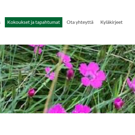
s
Kokoukset ja tapahtumat
Ota yhteyttä
Kyläkirjeet