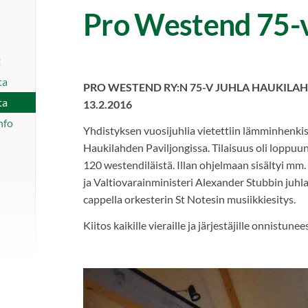
Pro Westend 75-
t
ta
PRO WESTEND RY:N 75-V JUHLA HAUKILA
ta
13.2.2016
nfo
Yhdistyksen vuosijuhlia vietettiin lämminhenkis
Haukilahden Paviljongissa. Tilaisuus oli loppuun
120 westendiläistä. Illan ohjelmaan sisältyi m
ja Valtiovarainministeri Alexander Stubbin juhl
cappella orkesterin St Notesin musiikkiesitys.
Kiitos kaikille vieraille ja järjestäjille onnistunees