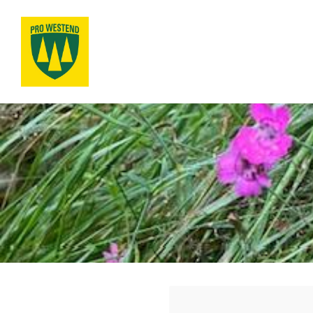
Siirry
sivun
sisältöön
Pro Westend ry