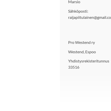
Marsio
Sähköposti:
raijapiitulainen@gmail.c
Pro Westend ry
Westend, Espoo
Yhdistysrekisteritunnus
33516