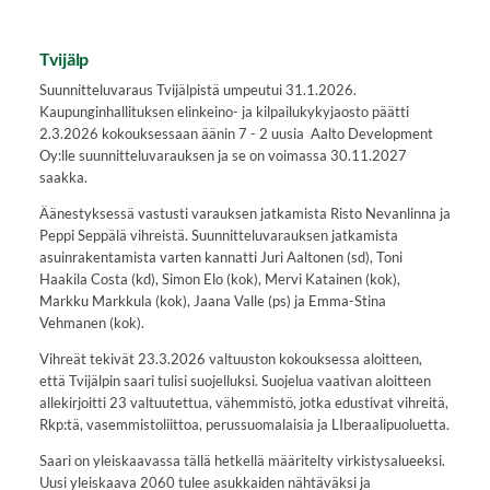
Tvijälp
Suunnitteluvaraus Tvijälpistä umpeutui 31.1.2026.
Kaupunginhallituksen elinkeino- ja kilpailukykyjaosto päätti
2.3.2026 kokouksessaan äänin 7 - 2 uusia Aalto Development
Oy:lle suunnitteluvarauksen ja se on voimassa 30.11.2027
saakka.
Äänestyksessä vastusti varauksen jatkamista Risto Nevanlinna ja
Peppi Seppälä vihreistä. Suunnitteluvarauksen jatkamista
asuinrakentamista varten kannatti Juri Aaltonen (sd), Toni
Haakila Costa (kd), Simon Elo (kok), Mervi Katainen (kok),
Markku Markkula (kok), Jaana Valle (ps) ja Emma-Stina
Vehmanen (kok).
Vihreät tekivät 23.3.2026 valtuuston kokouksessa aloitteen,
että Tvijälpin saari tulisi suojelluksi. Suojelua vaativan aloitteen
allekirjoitti 23 valtuutettua, vähemmistö, jotka edustivat vihreitä,
Rkp:tä, vasemmistoliittoa, perussuomalaisia ja LIberaalipuoluetta.
Saari on yleiskaavassa tällä hetkellä määritelty virkistysalueeksi.
Uusi yleiskaava 2060 tulee asukkaiden nähtäväksi ja