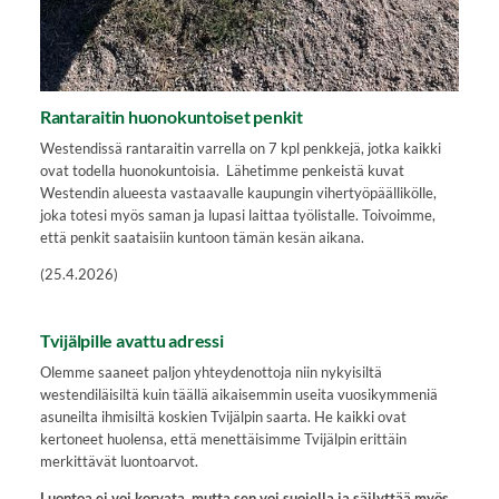
Rantaraitin huonokuntoiset penkit
Westendissä rantaraitin varrella on 7 kpl penkkejä, jotka kaikki
ovat todella huonokuntoisia. Lähetimme penkeistä kuvat
Westendin alueesta vastaavalle kaupungin vihertyöpäällikölle,
joka totesi myös saman ja lupasi laittaa työlistalle. Toivoimme,
että penkit saataisiin kuntoon tämän kesän aikana.
(25.4.2026)
Tvijälpille avattu adressi
Olemme saaneet paljon yhteydenottoja niin nykyisiltä
westendiläisiltä kuin täällä aikaisemmin useita vuosikymmeniä
asuneilta ihmisiltä koskien Tvijälpin saarta. He kaikki ovat
kertoneet huolensa, että menettäisimme Tvijälpin erittäin
merkittävät luontoarvot.
Luontoa ei voi korvata, mutta sen voi suojella ja säilyttää myös