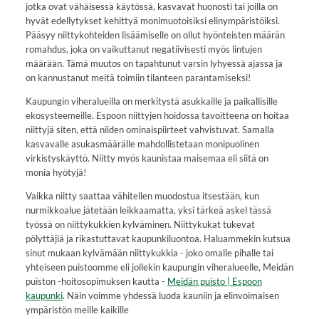
jotka ovat vähäisessä käytössä, kasvavat huonosti tai joilla on
hyvät edellytykset kehittyä monimuotoisiksi elinympäristöiksi.
Pääsyy niittykohteiden lisäämiselle on ollut hyönteisten määrän
romahdus, joka on vaikuttanut negatiivisesti myös lintujen
määrään. Tämä muutos on tapahtunut varsin lyhyessä ajassa ja
on kannustanut meitä toimiin tilanteen parantamiseksi!
Kaupungin viheralueilla on merkitystä asukkaille ja paikallisille
ekosysteemeille. Espoon niittyjen hoidossa tavoitteena on hoitaa
niittyjä siten, että niiden ominaispiirteet vahvistuvat. Samalla
kasvavalle asukasmäärälle mahdollistetaan monipuolinen
virkistyskäyttö. Niitty myös kaunistaa maisemaa eli siitä on
monia hyötyjä!
Vaikka niitty saattaa vähitellen muodostua itsestään, kun
nurmikkoalue jätetään leikkaamatta, yksi tärkeä askel tässä
työssä on niittykukkien kylväminen. Niittykukat tukevat
pölyttäjiä ja rikastuttavat kaupunkiluontoa. Haluammekin kutsua
sinut mukaan kylvämään niittykukkia - joko omalle pihalle tai
yhteiseen puistoomme eli jollekin kaupungin viheralueelle, Meidän
puiston -hoitosopimuksen kautta -
Meidän puisto | Espoon
kaupunki
. Näin voimme yhdessä luoda kauniin ja elinvoimaisen
ympäristön meille kaikille