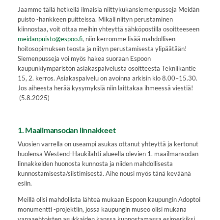
Jaamme tällä hetkellä ilmaisia niittykukansiemenpusseja Meidän
puisto -hankkeen puitteissa. Mikäli niityn perustaminen
kiinnostaa, voit ottaa meihin yhteyttä sähköpostilla osoitteeseen
meidanpuisto@espoo.fi
, niin kerromme lisää mahdollisen
hoitosopimuksen teosta ja niityn perustamisesta ylipäätään!
Siemenpusseja voi myös hakea suoraan Espoon
kaupunkiympäristön asiakaspalvelusta osoitteesta Tekniikantie
15, 2. kerros. Asiakaspalvelu on avoinna arkisin klo 8.00–15.30.
Jos aiheesta herää kysymyksiä niin laittakaa ihmeessä viestiä!
(5.8.2025)
1. Maailmansodan linnakkeet
Vuosien varrella on useampi asukas ottanut yhteyttä ja kertonut
huolensa Westend-Haukilahti alueella olevien 1. maailmansodan
linnakkeiden huonosta kunnosta ja niiden mahdollisesta
kunnostamisesta/siistimisestä. Aihe nousi myös tänä keväänä
esiin.
Meillä olisi mahdollista lähteä mukaan Espoon kaupungin Adoptoi
monumentti -projektiin, jossa kaupungin museo olisi mukana
vapaaehtoisten asukkaiden kanssa kunnostamassa esimerkiksi