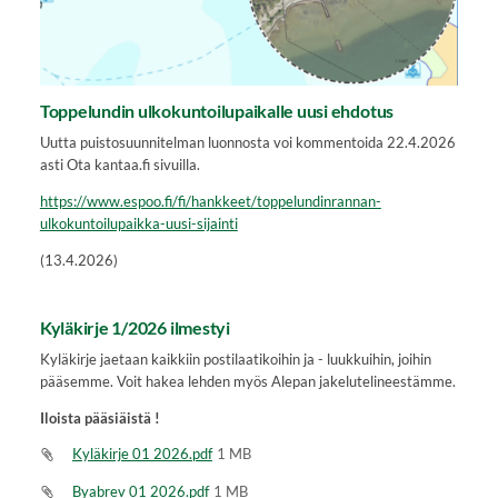
Toppelundin ulkokuntoilupaikalle uusi ehdotus
Uutta puistosuunnitelman luonnosta voi kommentoida 22.4.2026
asti Ota kantaa.fi sivuilla.
https://www.espoo.fi/fi/hankkeet/toppelundinrannan-
ulkokuntoilupaikka-uusi-sijainti
(13.4.2026)
Kyläkirje 1/2026 ilmestyi
Kyläkirje jaetaan kaikkiin postilaatikoihin ja - luukkuihin, joihin
pääsemme. Voit hakea lehden myös Alepan jakelutelineestämme.
Iloista pääsiäistä !
Kyläkirje 01 2026.pdf
1 MB
Byabrev 01 2026.pdf
1 MB