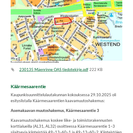
230135 Mäenrinne OAS tiedotekirje.pdf
222 KB
Käärmesaarentie
Kaupunkisuunnittelulautakunnan kokouksessa 29.10.2025 oli
esityslistalla Käärmesaarentien kaavamuutoshakemus:
Asemakaavan muutoshakemus, Käärmesaarentie 3
Kaavamuutoshakemus koskee liike- ja toimistorakennusten
korttialueilla (AL31, AL32) osoitteessa Käärmesaarentie 1–3
sijaitsevia kiinteistöjä 49–13–60–1 ja 49–13–60–2. Kiinteistöjen