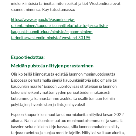
mielenkiintoisia tarinoita, miten paikat ja tiet Westendissä ovat
saaneet nimensä. Käy tutustumassa:
https://www.espoo.fi/fi/asuminen-ja-
rakentaminen/kaupunkisuunnittelu/tutustu-ja-osallistu-
kaupunkisuunnitteluun/nimisto/espoon-nimien-
tarinoita/westendin-nimisto#westend-33195
Espoo tiedottaa:
Meidän puisto ja niittyjen perustaminen
Olisiko teillä kiinnostusta edistää luonnon monimuotoisuutta
Espoossa perustamalla pieniä kaupunkiniittyjä joko omalle tai
kaupungin maalle? Espoon Luontoviisas strategian ja luonnon
kokonaisheikentymättömyyden periaatteiden mukaisesti
kutsumme ja kannustamme asukkaita osallistumaan toimiin
pölyttäjien, hyönteisten ja lintujen hyväksi!
Espoon kaupunki on muuttanut nurmialueita niityiksi kesän 2022
aikana. Näin lähiluonto muuttuu monimuotoisemmaksi ja samalla
kasvien sekä eliöiden kirjo kasvaa, sillä luonnonmukainen niitty
tarjoaa ravintoa ja suojaa monille lajeille. Niityiksi valitaan alueita,