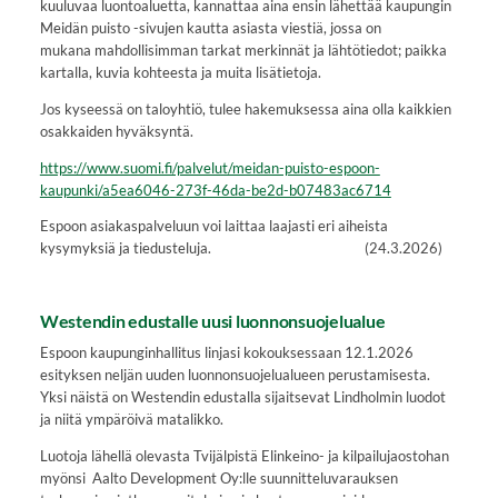
kuuluvaa luontoaluetta, kannattaa aina ensin lähettää kaupungin
Meidän puisto -sivujen kautta asiasta viestiä, jossa on
mukana mahdollisimman tarkat merkinnät ja lähtötiedot; paikka
kartalla, kuvia kohteesta ja muita lisätietoja.
Jos kyseessä on taloyhtiö, tulee hakemuksessa aina olla kaikkien
osakkaiden hyväksyntä.
https://www.suomi.fi/palvelut/meidan-puisto-espoon-
kaupunki/a5ea6046-273f-46da-be2d-b07483ac6714
Espoon asiakaspalveluun voi laittaa laajasti eri aiheista
kysymyksiä ja tiedusteluja. (24.3.2026)
Westendin edustalle uusi luonnonsuojelualue
Espoon kaupunginhallitus linjasi kokouksessaan 12.1.2026
esityksen neljän uuden luonnonsuojelualueen perustamisesta.
Yksi näistä on Westendin edustalla sijaitsevat Lindholmin luodot
ja niitä ympäröivä matalikko.
Luotoja lähellä olevasta Tvijälpistä Elinkeino- ja kilpailujaostohan
myönsi Aalto Development Oy:lle suunnitteluvarauksen