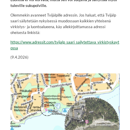
tuleville sukupolville.
Olemmekin avanneet Tvijälpille adressin. Jos haluat, että Tvijälp
saari säilytetään nykyisessä muodossaan kaikkien yhteisenä
virkistys- ja luontoalueena, käy allekirjoittamassa adressi
oheisesta linkistä:
https://www.adressit.com/tvijalp_saari_sailytettava_virkistyskayt
ossa
(9.4.2026)