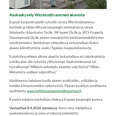
Asukaskysely Westendin aseman alueesta
Espoon kaupunki päätti syksyllä varata Westendinasema-
korttelin ja tähän liittyviä kaupungin omistuksessa olevia
lähialueita Urbanizator Oy:lle, JM Suomi Oy:lle ja JATS Property
Development Oy:lle alueen maankäytön kehittämisedellytysten
selvittämiseksi. Selvityksen yhteydessä tarkastellaan lisäksi
alueen kiinnittymistä osaksi Tapiolan kaupunkikeskusta.
Esiselvitysvaiheen aikana aluetta tarkastellaan eri näkökulmista:
voisiko alue olla nykyistä viihtyisämpi, houkuttelevampi tai
turvallisempi? Millaisia palveluita alueelta voisi löytyä? Miten
liikkumista voidaan sujuvoittaa?
Hankkeessa halutaan kuulla alueen asukkaiden, yrittäjien ja
muiden kiinnostuneiden näkemyksiä. Pääset kyselyyn osoitteesta
osoitteesta
www.kehitetaanwestendinasemaa.fi
.
Kyselyn tuloksia käsitellään yhdessä Espoon kaupungin kanssa.
Vastaathan 8.4.2026 mennessä.
Kerro oma mielipiteesi
asukaskyselyssä ja anna arvokasta palautetta!