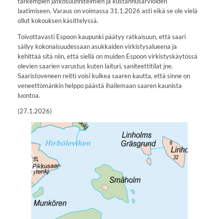
tarkempien jatkosuunnitelmien ja kustannusarvioiden
laatimiseen. Varaus on voimassa 31.1.2026 asti eikä se ole vielä
ollut kokouksen käsittelyssä.
Toivottavasti Espoon kaupunki päätyy ratkaisuun, että saari
säilyy kokonaisuudessaan asukkaiden virkistysalueena ja
kehittää sitä niin, että siellä on muiden Espoon virkistyskäytössä
olevien saarien varustus kuten laituri, saniteettitilat jne.
Saaristoveneen reitti voisi kulkea saaren kautta, että sinne on
veneettömänkin helppo päästä ihailemaan saaren kaunista
luontoa.
(27.1.2026)