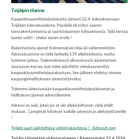
Tvijälpin tilanne
Kaupunkisuunnittelulautakunta äänesti 22.4. kokouksessaan
Tvijälpin tulevaisuudesta. Pöydällä oli esitys saaren
täysrakentamisesta ja saaristoluonnon tuhoamisesta. Tällä kertaa
luonto voitti - yhden äänen erolla !
Rakentamista ajanut Kokoomuksen linja jäi vähemmistöön.
Adressissamme on tällä hetkellä 539 allekirjoitusta, mutta
työmme jatkuu. Todennäköisesti alkusyksystä äänestetään
seuraavan kerran, kun tulee päivitetty yleiskaavaesitys
kaupunkisuunnittelulautakuntaan. Sen jälkeen ehdotus etenee
kaupunginhallitukseen äänestettäväksi.
Tulemme lähestymään kaupunkisuunnittelulautakunnan ja
hallituksen jäseniä adressillamme.
Adressi on auki, joten jos et ole allekirjoittanut, vielä ehdit
mukaan. Lämpimät kiitokset kaikille adressin jo allekirjoittaneille
!
Tvijälp saari säilytettävä virkistyskäytössä ! -
Adressit.com
Tvijälp säilytetään virkistysalueena / Äänestystulos 22.4.2026