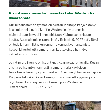
Kuninkaansataman työmaa estää kulun Westendin
uimarannalle
Kuninkaansataman työmaa on poistanut autopaikat ja estänyt
jalankulun sekä pyöräilyreitin Westendin uimarannalle
pääportiltaan. Kevytliikenne ohjataan Käärmesaarenkujan
kautta. Autopaikkoja ei rannalla kävijöille ole 5/2027 asti. Tämä
on todella harmillista, kun ennen rakennusluvan antamista
kaupunki kertoi, että uimarannan käyttö ei saa häiriytyä
rakentamisen aikana.
Jo nyt pyöräliikenne on lisääntynyt Käärmesaarenkujalla. Kesän
aikana se lisääntyy varmasti ja uimarannalla kävijöiden
turvallisuus häiriintyy jo entisestään. Olemme yhteydessä Espoon
Kaupunkitekniikan keskukseen ja toivomme, että pyöräilijöitä
ohjattaisiin Länsiväylän suuntaisesti pois Westendin
uimarannalta. (27.4.2026)