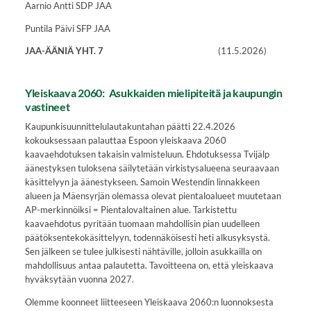
Aarnio Antti SDP JAA
Puntila Päivi SFP JAA
JAA-ÄÄNIÄ YHT. 7
(11.5.2026)
Yleiskaava 2060: Asukkaiden mielipiteitä ja kaupungin
vastineet
Kaupunkisuunnittelulautakuntahan päätti 22.4.2026
kokouksessaan palauttaa Espoon yleiskaava 2060
kaavaehdotuksen takaisin valmisteluun. Ehdotuksessa Tvijälp
äänestyksen tuloksena säilytetään virkistysalueena seuraavaan
käsittelyyn ja äänestykseen. Samoin Westendin linnakkeen
alueen ja Mäensyrjän olemassa olevat pientaloalueet muutetaan
AP-merkinnöiksi = Pientalovaltainen alue. Tarkistettu
kaavaehdotus pyritään tuomaan mahdollisin pian uudelleen
päätöksentekokäsittelyyn, todennäköisesti heti alkusyksystä.
Sen jälkeen se tulee julkisesti nähtäville, jolloin asukkailla on
mahdollisuus antaa palautetta. Tavoitteena on, että yleiskaava
hyväksytään vuonna 2027.
Olemme koonneet liitteeseen Yleiskaava 2060:n luonnoksesta