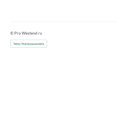
©
Pro Westend ry
Tehty Yhdistysavaimella