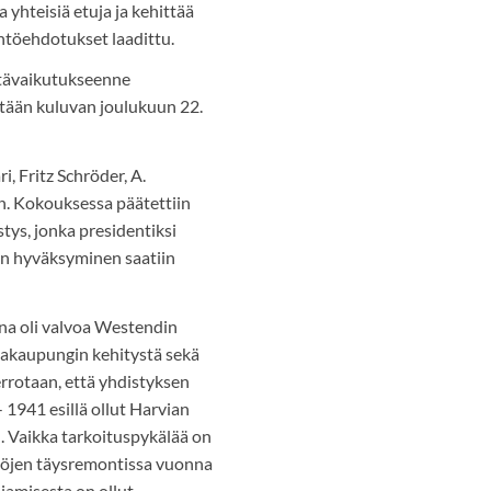
 yhteisiä etuja ja kehittää
äntöehdotukset laadittu.
tävaikutukseenne
tään kuluvan joulukuun 22.
i, Fritz Schröder, A.
n. Kokouksessa päätettiin
ys, jonka presidentiksi
ön hyväksyminen saatiin
na oli valvoa Westendin
lakaupungin kehitystä sekä
errotaan, että yhdistyksen
- 1941 esillä ollut Harvian
. Vaikka tarkoituspykälää on
töjen täysremontissa vuonna
jamisesta on ollut