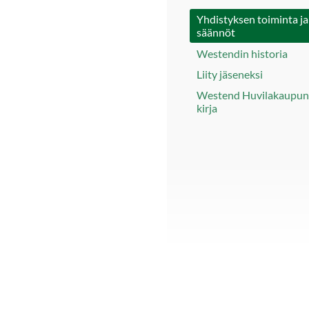
Yhdistyksen toiminta ja
säännöt
Westendin historia
Liity jäseneksi
Westend Huvilakaupunk
kirja