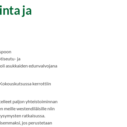
nta ja
Espoon
tiseutu- ja
oli asukkaiden edunvalvojana
 Kokouskutsussa kerrottiin
elleet paljon yhteistoiminnan
meille westendiläisille niin
 kysymysten ratkaisussa.
isemmaksi, jos perustetaan