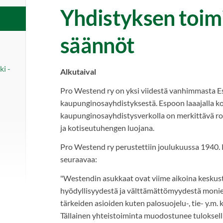
Yhdistyksen toimi
säännöt
i -
Alkutaival
Pro Westend ry on yksi viidestä vanhimmasta 
kaupunginosayhdistyksestä. Espoon laaajalla ko
kaupunginosayhdistysverkolla on merkittävä ro
ja kotiseutuhengen luojana.
Pro Westend ry perustettiin joulukuussa 1940.
seuraavaa:
"Westendin asukkaat ovat viime aikoina keskust
hyödyllisyydestä ja välttämättömyydestä monien 
tärkeiden asioiden kuten palosuojelu-, tie- y.m.
Tällainen yhteistoiminta muodostunee tuloksell