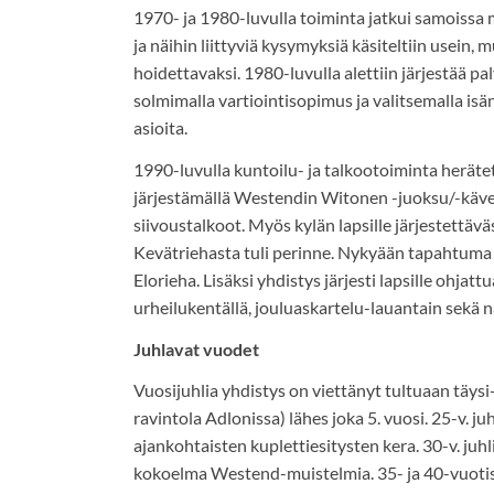
1970- ja 1980-luvulla toiminta jatkui samoissa
ja näihin liittyviä kysymyksiä käsiteltiin usein, 
hoidettavaksi. 1980-luvulla alettiin järjestää pa
solmimalla vartiointisopimus ja valitsemalla isä
asioita.
1990-luvulla kuntoilu- ja talkootoiminta heräte
järjestämällä Westendin Witonen -juoksu/-kävel
siivoustalkoot. Myös kylän lapsille järjestettäv
Kevätriehasta tuli perinne. Nykyään tapahtuma
Elorieha. Lisäksi yhdistys järjesti lapsille ohjattu
urheilukentällä, jouluaskartelu-lauantain sekä 
Juhlavat vuodet
Vuosijuhlia yhdistys on viettänyt tultuaan täysi-
ravintola Adlonissa) lähes joka 5. vuosi. 25-v. ju
ajankohtaisten kuplettiesitysten kera. 30-v. juh
kokoelma Westend-muistelmia. 35- ja 40-vuotisj