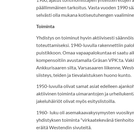
päällimmäinen tarkoitus. Vasta vuoden 1990 s
selvästi olla mukana kotiseutuhengen vaalimine
Toiminta
Yhdistys on toiminut hyvin aktiivisesti säännöi
toteuttamiseksi. 1940-luvulla rakennettiin palo
puistikkoon. Omaa vapaapalokuntaa ei saatu aik
kompensoitiin avustamalla Gräsan VPK:ta. Vakio
Ankkurisaaren silta, Varsasaaren liikenne, West
siisteys, teiden ja tievalaistuksen huono kunto.
1950-luvulla olivat samat asiat edelleen ajankoht
aktiivinen toiminta uimarantojen ja urheiluken
jakeluhäiriöt olivat myös esityslistoilla.
1960- luku oli asemakaavakysymysten vuosikym
yhdistyksen toiminta "virkaatekevänä tienhoito
eräitä Westendin sivuteitä.