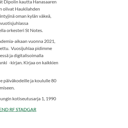
ivät Dipolin kautta Hanasaaren
n olivat Haukilahden
iintyjinä oman kylän väkeä,
-vuotisjuhlassa
lla orkesteri St Notes.
ndemia-aikaan vuonna 2021,
itettu. Vuosijuhlaa pidimme
essä ja digitalisoimalla
i -kirjan. Kirjaa on kaikkien
 päiväkodeille ja koululle 80
imiseen.
ngin kotiseutusarja 1, 1990
END RF STADGAR