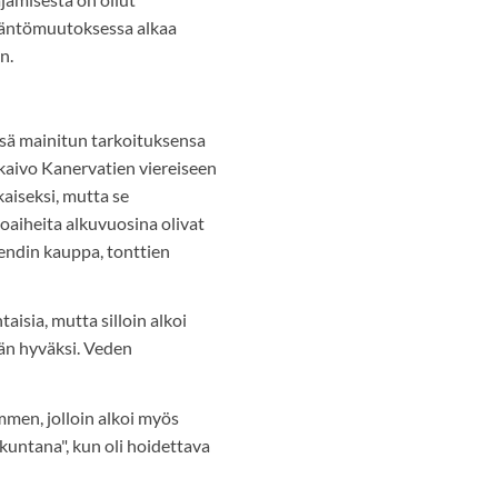
ääntömuutoksessa alkaa
n.
ssä mainitun tarkoituksensa
kaivo Kanervatien viereiseen
aiseksi, mutta se
aiheita alkuvuosina olivat
endin kauppa, tonttien
aisia, mutta silloin alkoi
tän hyväksi. Veden
men, jolloin alkoi myös
kuntana", kun oli hoidettava