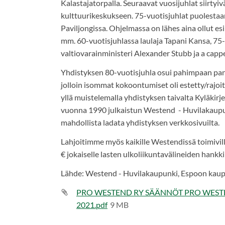
Kalastajatorpalla. Seuraavat vuosijuhlat siirty
kulttuurikeskukseen. 75-vuotisjuhlat puolestaa
Paviljongissa. Ohjelmassa on lähes aina ollut es
mm. 60-vuotisjuhlassa laulaja Tapani Kansa, 75
valtiovarainministeri Alexander Stubb ja a cappe
Yhdistyksen 80-vuotisjuhla osui pahimpaan pa
jolloin isommat kokoontumiset oli estetty/rajo
yllä muistelemalla yhdistyksen taivalta Kyläkirje
vuonna 1990 julkaistun Westend - Huvilakaupunk
mahdollista ladata yhdistyksen verkkosivuilta.
Lahjoitimme myös kaikille Westendissä toimiville
€ jokaiselle lasten ulkoliikuntavälineiden hankk
Lähde: Westend - Huvilakaupunki, Espoon kaupu
PRO WESTEND RY SÄÄNNÖT PRO WEST
2021.pdf
9 MB