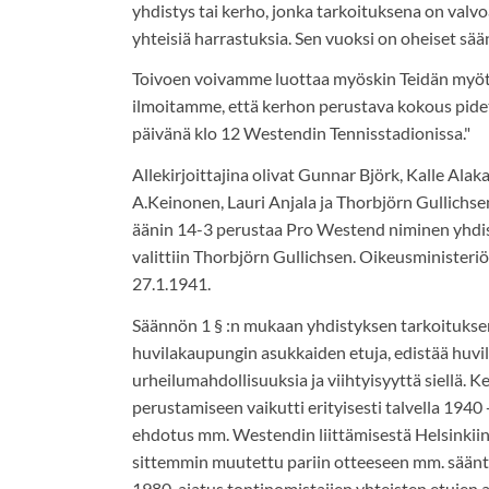
yhdistys tai kerho, jonka tarkoituksena on valvoa
yhteisiä harrastuksia. Sen vuoksi on oheiset sä
Toivoen voivamme luottaa myöskin Teidän myö
ilmoitamme, että kerhon perustava kokous pide
päivänä klo 12 Westendin Tennisstadionissa."
Allekirjoittajina olivat Gunnar Björk, Kalle Alakar
A.Keinonen, Lauri Anjala ja Thorbjörn Gullichse
äänin 14-3 perustaa Pro Westend niminen yhdist
valittiin Thorbjörn Gullichsen. Oikeusministeri
27.1.1941.
Säännön 1 § :n mukaan yhdistyksen tarkoitukse
huvilakaupungin asukkaiden etuja, edistää huvi
urheilumahdollisuuksia ja viihtyisyyttä siellä. K
perustamiseen vaikutti erityisesti talvella 1940 
ehdotus mm. Westendin liittämisestä Helsinkiin
sittemmin muutettu pariin otteeseen mm. sään
1980, ajatus tontinomistajien yhteisten etujen a