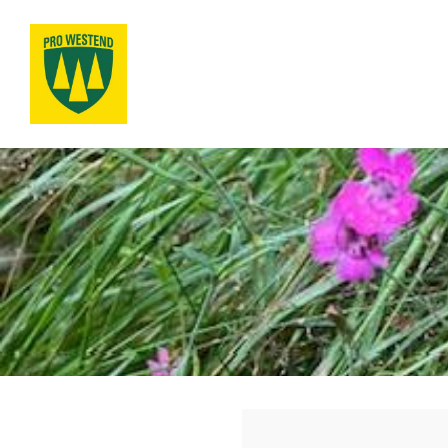
Siirry
sivun
sisältöön
Pro Westend ry