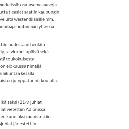
 merkeissä: osa-asemakaavoja
mutta tieasiat saatiin kaupungin
lveluita westendiläisille mm.
nnöitsijä hoitamaan yhteisiä
ttiin uudestaan henkiin
y, talviurheilupäivä sekä
ästä toukokuisesta
 on elokuussa nimellä
a liikuntaa kesällä
naisten jumppatunnit koululla.
ikäiseksi (21-v. juhlat
hlat vietettiin Adlonissa
lien kunniaksi monistettiin
uhlat järjestettiin