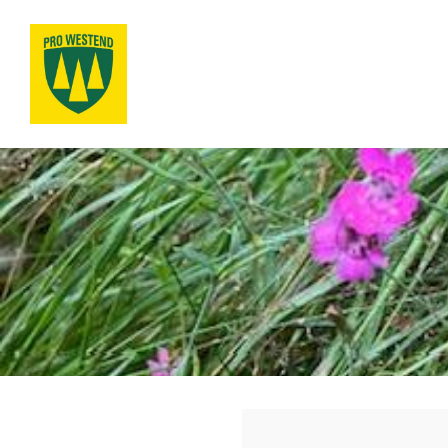
Siirry
sivun
sisältöön
Pro Westend ry