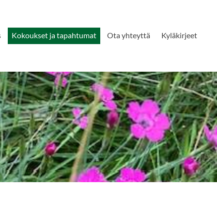
s
Kokoukset ja tapahtumat
Ota yhteyttä
Kyläkirjeet