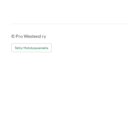
©
Pro Westend ry
Tehty Yhdistysavaimella