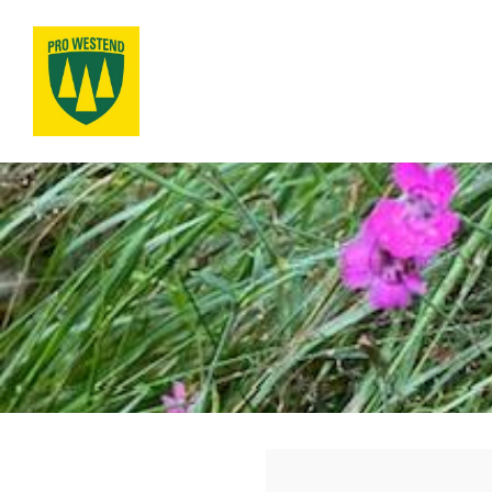
Siirry
sivun
sisältöön
Pro Westend ry