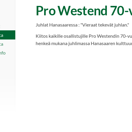
Pro Westend 70-
Juhlat Hanasaaressa : "Vieraat tekevät juhlan."
t
ta
Kiitos kaikille osallistujille Pro Westendin 70-vu
henkeä mukana juhlimassa Hanasaaren kulttuur
ta
nfo