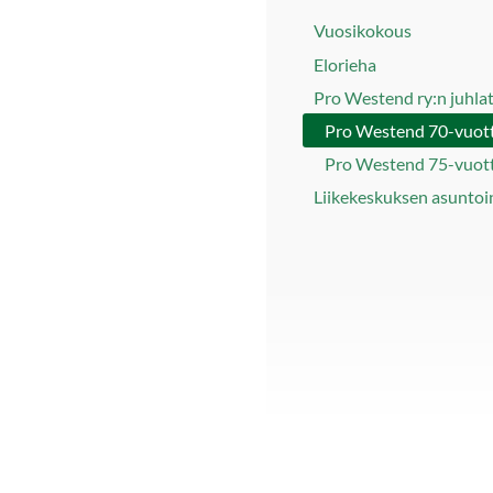
Vuosikokous
Elorieha
Pro Westend ry:n juhla
Pro Westend 70-vuot
Pro Westend 75-vuot
Liikekeskuksen asuntoi