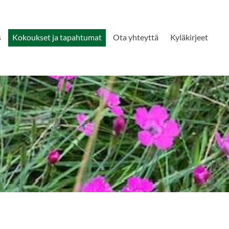
s
Kokoukset ja tapahtumat
Ota yhteyttä
Kyläkirjeet