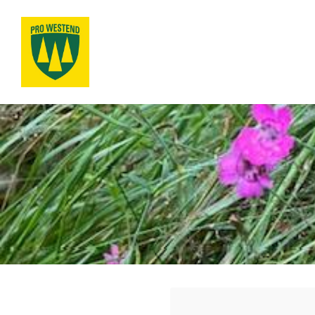
Siirry
sivun
sisältöön
Pro Westend ry