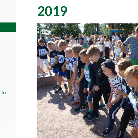
2019
t
nfo