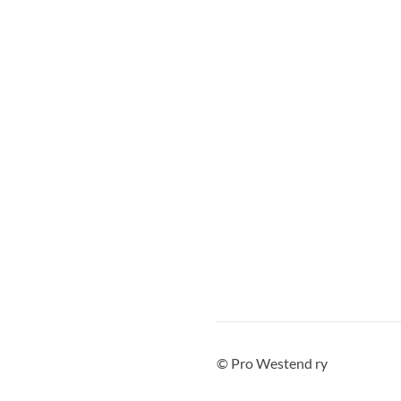
©
Pro Westend ry