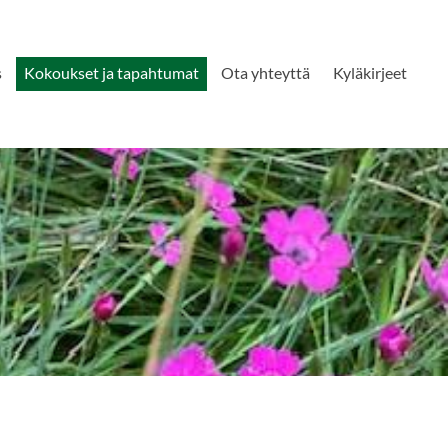
s
Kokoukset ja tapahtumat
Ota yhteyttä
Kyläkirjeet