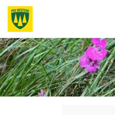
Siirry
sivun
sisältöön
Pro Westend ry